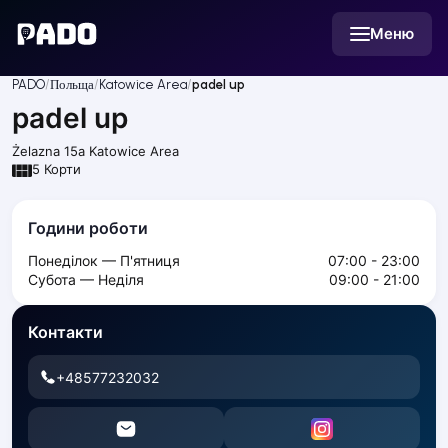
English
Меню
Українська
Polski
Русский
PADO
Польща
Katowice Area
padel up
English
padel up
Cities
Prague
Żelazna 15a
Katowice Area
Batumi
5
Корти
Kutaisi
Tbilisi
Години роботи
Budapest
Понеділок — П'ятниця
07:00 - 23:00
Riga
Субота — Неділя
09:00 - 21:00
Arlamow
Bialystok
Контакти
Bielsko-Biala
Bolesławiec
+48577232032
Bydgoszcz
Chojnice
Czestochowa