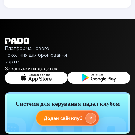
Polski
Cities
Prague
English
Batumi
Українська
Kutaisi
Polski
Tbilisi
Русский
Budapest
Платформа нового
Riga
покоління для бронювання
Arlamow
кортів
Bialystok
Завантажити додаток
Bielsko-Biala
Bolesławiec
Bydgoszcz
Chojnice
Система для керування падел клубом
Czestochowa
Dabrowa Gornicza
Додай свій клуб
Elblag
Elk