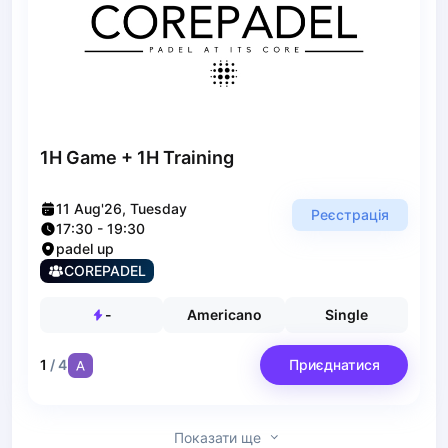
Bucharest
Alicante
Cherkasy
Chernivtsi
Dnipro
Ivano-Frankivsk
Kharkiv
1H Game + 1H Training
Khmelnytskyi
Kryvyi Rih
11 Aug'26, Tuesday
Реєстрація
Kyiv
17:30
-
19:30
padel up
Lutsk
COREPADEL
Lviv
Odesa
-
Americano
Single
Rivne
Sumy
1
/
4
Приєднатися
Uzhhorod
Vinnytsia
Zaporizhzhia
Показати ще