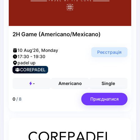
Zaporizhzhia
Українська
Cities
Prague
2H Game (Americano/Mexicano)
Batumi
Kutaisi
10 Aug'26, Monday
Реєстрація
Tbilisi
17:30
-
19:30
Budapest
padel up
Riga
COREPADEL
Arlamow
-
Americano
Single
Bialystok
Bielsko-Biala
0
/
8
Приєднатися
Bolesławiec
Bydgoszcz
Chojnice
Czestochowa
Dabrowa Gornicza
Elblag