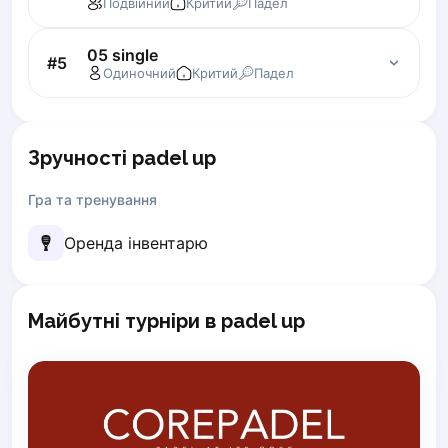
Подвійний
Критий
Падел
Lisbon
Bucharest
05 single
#
5
Alicante
Одиночний
Критий
Падел
Cherkasy
Chernivtsi
Dnipro
Зручності padel up
Ivano-Frankivsk
Kharkiv
Гра та тренування
Khmelnytskyi
Оренда інвентарю
Kryvyi Rih
Kyiv
Lutsk
Майбутні турніри в padel up
Lviv
Odesa
Rivne
Sumy
Uzhhorod
Vinnytsia