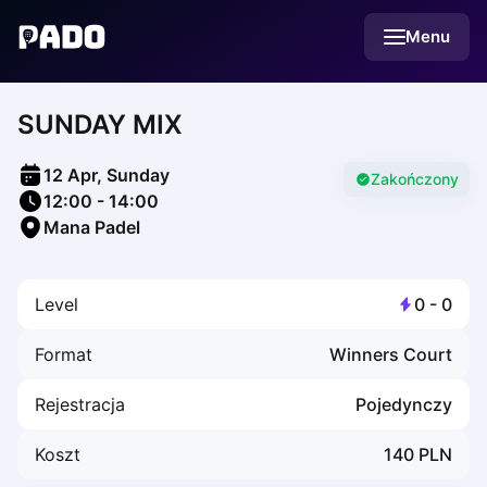
English
Menu
Українська
Polski
Русский
SUNDAY MIX
English
Cities
Prague
12 Apr, Sunday
Batumi
Zakończony
12:00
-
14:00
Kutaisi
Mana Padel
Tbilisi
Budapest
Riga
Level
0
-
0
Arlamow
Bialystok
Format
Winners Court
Bielsko-Biala
Bolesławiec
Rejestracja
Pojedynczy
Bydgoszcz
Chojnice
Koszt
140
PLN
Czestochowa