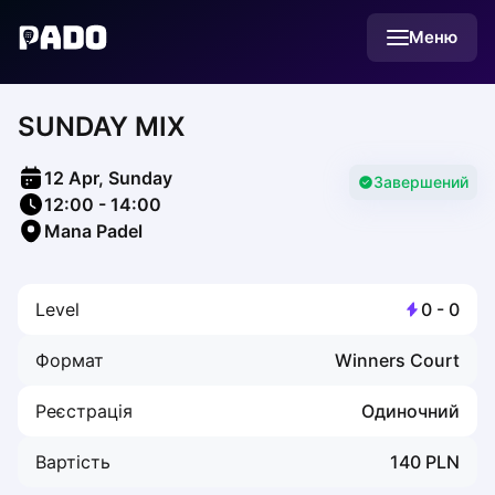
English
Меню
Українська
Polski
Русский
SUNDAY MIX
English
Cities
Prague
12 Apr, Sunday
Batumi
Завершений
12:00
-
14:00
Kutaisi
Mana Padel
Tbilisi
Budapest
Riga
Level
0
-
0
Arlamow
Bialystok
Формат
Winners Court
Bielsko-Biala
Bolesławiec
Реєстрація
Одиночний
Bydgoszcz
Chojnice
Вартість
140
PLN
Czestochowa