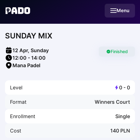
English
Menu
Українська
Polski
Русский
SUNDAY MIX
English
Cities
Prague
12 Apr, Sunday
Batumi
Finished
12:00
-
14:00
Kutaisi
Mana Padel
Tbilisi
Budapest
Riga
Level
0
-
0
Arlamow
Bialystok
Format
Winners Court
Bielsko-Biala
Bolesławiec
Enrollment
Single
Bydgoszcz
Chojnice
Cost
140
PLN
Czestochowa