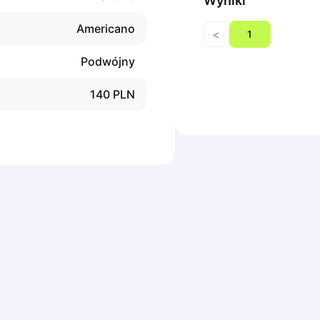
Wyniki
Americano
<
1
Podwójny
140
PLN