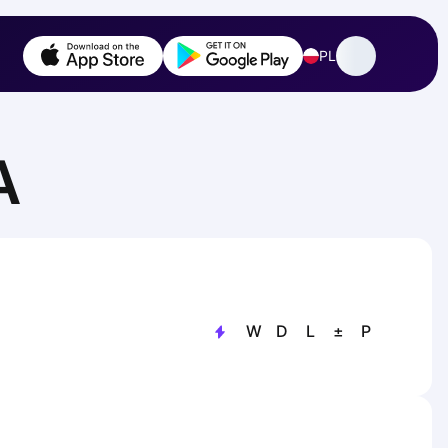
PL
A
W
D
L
±
P