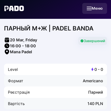
English
Меню
Українська
Polski
Русский
ПАРНЫЙ М+Ж | PADEL BANDA
English
Cities
Prague
20 Mar, Friday
Batumi
Завершений
16:00
-
18:00
Kutaisi
Mana Padel
Tbilisi
Budapest
Riga
Level
0
-
0
Arlamow
Bialystok
Формат
Americano
Bielsko-Biala
Bolesławiec
Реєстрація
Парний
Bydgoszcz
Chojnice
Вартість
140
PLN
Czestochowa