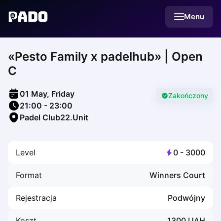
English
Menu
Українська
Polski
Русский
«Pesto Family х padelhub» | Open
English
Cities
C
Prague
Batumi
01 May, Friday
Kutaisi
Zakończony
21:00
-
23:00
Tbilisi
Padel Club22.Unit
Budapest
Riga
Arlamow
Level
0
-
3000
Bialystok
Bielsko-Biala
Format
Winners Court
Bolesławiec
Bydgoszcz
Rejestracja
Podwójny
Chojnice
Czestochowa
Koszt
1300
UAH