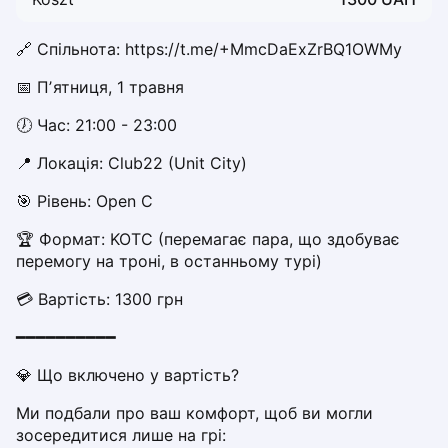
Dabrowa Gornicza
Elblag
🔗 Спільнота: https://t.me/+MmcDaExZrBQ1OWMy
Elk
📅 Пʼятниця, 1 травня
Gdansk
Gdynia
🕖 Час: 21:00 - 23:00
Grudziądz
📍 Локація: Club22 (Unit City)  
Kalisz
Katowice
🎯 Рівень: Open C
Katowice Area
🏆 Формат: KOTC (перемагає пара, що здобуває 
Kielce
перемогу на троні, в останньому турі)
Kościerzyna
Krakow
💳 Вартість: 1300 грн
Legionowo
━━━━━━━━━━
Lodz
Lublin
💎 Що включено у вартість?
Nowy Sącz
Ми подбали про ваш комфорт, щоб ви могли 
Olsztyn
зосередитися лише на грі:
Opole