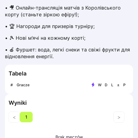
Piaseczno
• 🎥 Онлайн-трансляція матчів з Королівського 
Pisz
корту (станьте зіркою ефіру!);
Poznan
• 🏆 Нагороди для призерів турніру;
Pruszcz Gdański
Pszczyna
• 🎾 Нові м’ячі на кожному корті;
Rzeszow
• 🍎 Фуршет: вода, легкі снеки та свіжі фрукти для 
Siedlce
відновлення енергії.
Stalowa Wola
Szczecin
Tabela
Torun
Trabki Wielkie
#
Gracze
W
D
L
±
P
Turbia
Tychy
Wyniki
Warsaw
Wroclaw
<
>
1
Wyszkow
Zabrze
Zielona Gora
Brak meczów