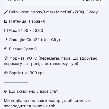
Dabrowa Gornicza
Elblag
🔗 Спільнота: https://t.me/+MmcDaExZrBQ1OWMy
Elk
📅 Пʼятниця, 1 травня
Gdansk
Gdynia
🕖 Час: 21:00 - 23:00
Grudziądz
📍 Локація: Club22 (Unit City)  
Kalisz
Katowice
🎯 Рівень: Open C
Katowice Area
🏆 Формат: KOTC (перемагає пара, що здобуває 
Kielce
перемогу на троні, в останньому турі)
Kościerzyna
Krakow
💳 Вартість: 1300 грн
Legionowo
━━━━━━━━━━
Lodz
Lublin
💎 Що включено у вартість?
Nowy Sącz
Ми подбали про ваш комфорт, щоб ви могли 
Olsztyn
зосередитися лише на грі:
Opole