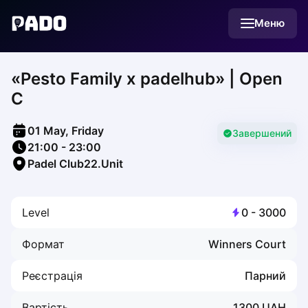
English
Меню
Українська
Polski
Русский
«Pesto Family х padelhub» | Open
English
Cities
C
Prague
Batumi
01 May, Friday
Kutaisi
Завершений
21:00
-
23:00
Tbilisi
Padel Club22.Unit
Budapest
Riga
Arlamow
Level
0
-
3000
Bialystok
Bielsko-Biala
Формат
Winners Court
Bolesławiec
Bydgoszcz
Реєстрація
Парний
Chojnice
Czestochowa
Вартість
1300
UAH