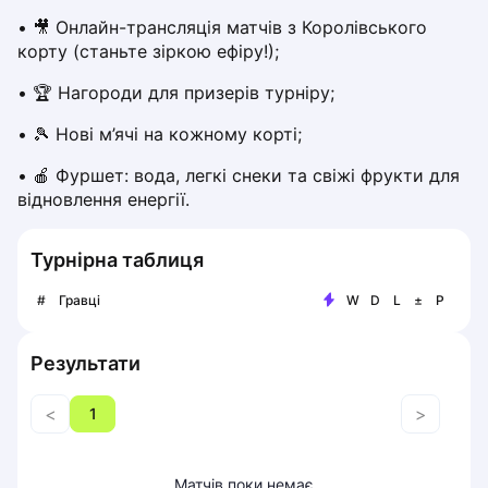
Piaseczno
• 🎥 Онлайн-трансляція матчів з Королівського 
Pisz
корту (станьте зіркою ефіру!);
Poznan
• 🏆 Нагороди для призерів турніру;
Pruszcz Gdański
Pszczyna
• 🎾 Нові м’ячі на кожному корті;
Rzeszow
• 🍎 Фуршет: вода, легкі снеки та свіжі фрукти для 
Siedlce
відновлення енергії.
Stalowa Wola
Szczecin
Турнірна таблиця
Torun
Trabki Wielkie
#
Гравці
W
D
L
±
P
Turbia
Tychy
Результати
Warsaw
Wroclaw
<
>
1
Wyszkow
Zabrze
Zielona Gora
Матчів поки немає