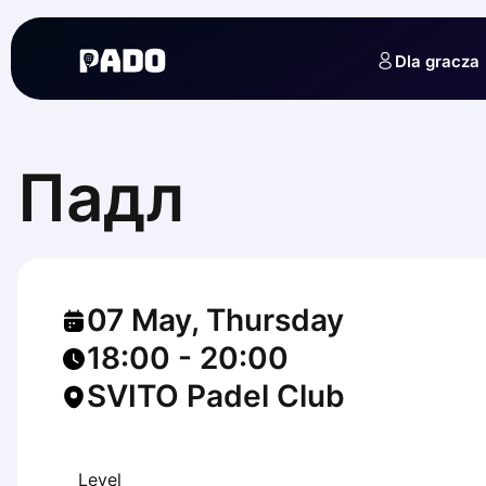
English
Українська
Dla gracza
Polski
Русский
English
Cities
Prague
Падл
Batumi
Kutaisi
Tbilisi
Budapest
Riga
07 May, Thursday
Arlamow
Bialystok
18:00
-
20:00
Bielsko-Biala
SVITO Padel Club
Bolesławiec
Bydgoszcz
Chojnice
Czestochowa
Level