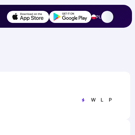
PL
W
L
P