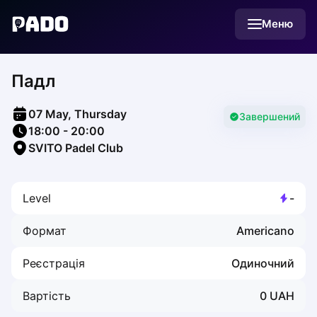
English
Меню
Українська
Polski
Русский
Падл
English
Cities
Prague
07 May, Thursday
Batumi
Завершений
18:00
-
20:00
Kutaisi
SVITO Padel Club
Tbilisi
Budapest
Riga
Level
-
Arlamow
Bialystok
Формат
Americano
Bielsko-Biala
Bolesławiec
Реєстрація
Одиночний
Bydgoszcz
Chojnice
Вартість
0
UAH
Czestochowa