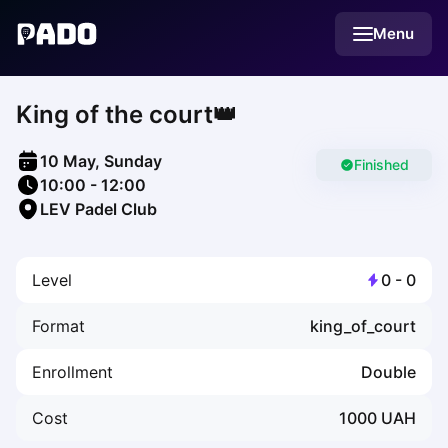
English
Menu
Українська
Polski
Русский
King of the court👑
English
Cities
Prague
10 May, Sunday
Batumi
Finished
10:00
-
12:00
Kutaisi
LEV Padel Club
Tbilisi
Budapest
Riga
Level
0
-
0
Arlamow
Bialystok
Format
king_of_court
Bielsko-Biala
Bolesławiec
Enrollment
Double
Bydgoszcz
Chojnice
Cost
1000
UAH
Czestochowa