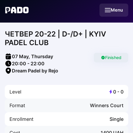
English
Menu
Українська
Polski
Русский
ЧЕТВЕР 20-22 | D-/D+ | KYIV
English
Cities
PADEL CLUB
Prague
Batumi
07 May, Thursday
Kutaisi
Finished
20:00
-
22:00
Tbilisi
Dream Padel by Rejo
Budapest
Riga
Arlamow
Level
0
-
0
Bialystok
Bielsko-Biala
Format
Winners Court
Bolesławiec
Bydgoszcz
Enrollment
Single
Chojnice
Czestochowa
Cost
1400
UAH