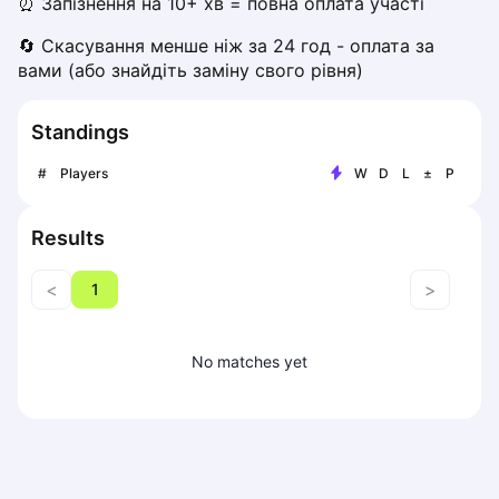
⏰ Запізнення на 10+ хв = повна оплата участі
Piaseczno
🔄 Скасування менше ніж за 24 год - оплата за 
Pisz
вами (або знайдіть заміну свого рівня)
Poznan
Pruszcz Gdański
Standings
Pszczyna
Rzeszow
#
Players
W
D
L
±
P
Siedlce
Stalowa Wola
Results
Szczecin
Torun
<
>
1
Trabki Wielkie
Turbia
Tychy
No matches yet
Warsaw
Wroclaw
Wyszkow
Zabrze
Zielona Gora