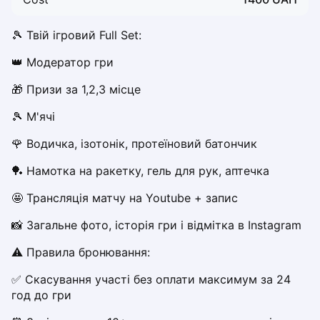
Dabrowa Gornicza
Elblag
🎾 Твій ігровий Full Set:
Elk
👑 Модератор гри
Gdansk
Gdynia
🎁 Призи за 1,2,3 місце
Grudziądz
🎾 М'ячі 
Kalisz
Katowice
🌹 Водичка, ізотонік, протеїновий батончик
Katowice Area
🏓 Намотка на ракетку, гель для рук, аптечка
Kielce
Kościerzyna
🤩 Трансляція матчу на Youtube + запис
Krakow
📸 Загальне фото, історія гри і відмітка в Instagram
Legionowo
Lodz
⚠️ Правила бронювання:
Lublin
✅ Скасування участі без оплати максимум за 24 
Nowy Sącz
год до гри
Olsztyn
Opole