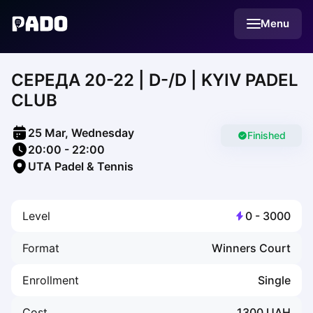
English
Menu
Українська
Polski
Русский
CЕРЕДА 20-22 | D-/D | KYIV PADEL
English
Cities
CLUB
Prague
Batumi
25 Mar, Wednesday
Kutaisi
Finished
20:00
-
22:00
Tbilisi
UTA Padel & Tennis
Budapest
Riga
Arlamow
Level
0
-
3000
Bialystok
Bielsko-Biala
Format
Winners Court
Bolesławiec
Bydgoszcz
Enrollment
Single
Chojnice
Czestochowa
Cost
1300
UAH