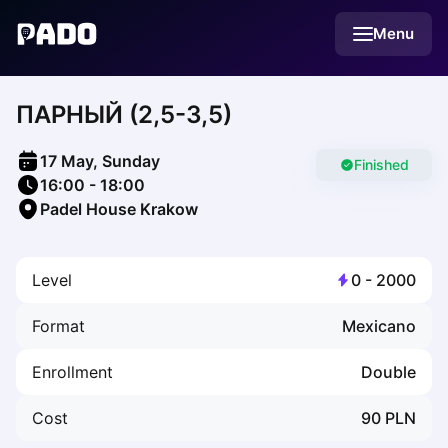
English
Menu
Українська
Polski
Русский
ПАРНЫЙ (2,5-3,5)
English
Cities
Prague
17 May, Sunday
Batumi
Finished
16:00
-
18:00
Kutaisi
Padel House Krakow
Tbilisi
Budapest
Riga
Level
0
-
2000
Arlamow
Bialystok
Format
Mexicano
Bielsko-Biala
Bolesławiec
Enrollment
Double
Bydgoszcz
Chojnice
Cost
90
PLN
Czestochowa