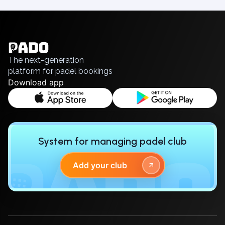
Piaseczno
English
Pisz
Українська
Poznan
Polski
Pruszcz Gdański
Русский
Pszczyna
The next-generation
platform for padel bookings
Rzeszow
Download app
Siedlce
Stalowa Wola
Szczecin
Torun
Trabki Wielkie
System for managing padel club
Turbia
Tychy
Add your club
Warsaw
Wroclaw
Wyszkow
Zabrze
Zielona Gora