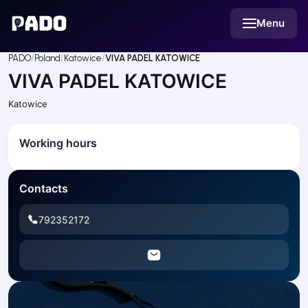
English
Menu
Українська
Polski
Русский
PADO
Poland
Katowice
VIVA PADEL KATOWICE
English
VIVA PADEL KATOWICE
Cities
Prague
Katowice
Batumi
Kutaisi
Working hours
Tbilisi
Budapest
Riga
Contacts
Arlamow
Bialystok
792352172
Bielsko-Biala
Bolesławiec
Bydgoszcz
Chojnice
Czestochowa