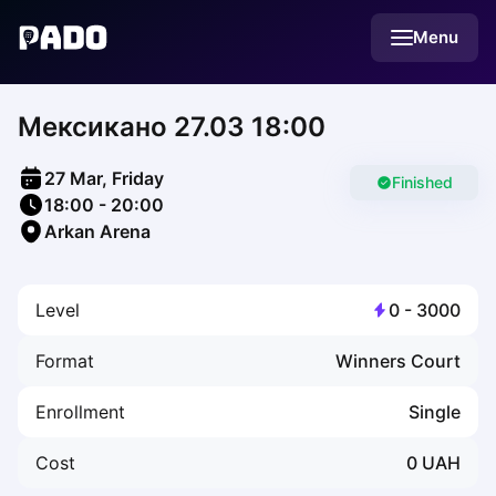
English
Menu
Українська
Polski
Русский
Мексикано 27.03 18:00
English
Cities
Prague
27 Mar, Friday
Batumi
Finished
18:00
-
20:00
Kutaisi
Arkan Arena
Tbilisi
Budapest
Riga
Level
0
-
3000
Arlamow
Bialystok
Format
Winners Court
Bielsko-Biala
Bolesławiec
Enrollment
Single
Bydgoszcz
Chojnice
Cost
0
UAH
Czestochowa