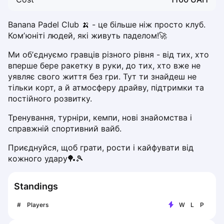
Dabrowa Gornicza
Elblag
Banana Padel Club 🍌 - це більше ніж просто клуб. 
Elk
Комʼюніті людей, які живуть паделом!🚀
Gdansk
Ми обʼєднуємо гравців різного рівня - від тих, хто 
Gdynia
вперше бере ракетку в руки, до тих, хто вже не 
Grudziądz
уявляє свого життя без гри. Тут ти знайдеш не 
Kalisz
тільки корт, а й атмосферу драйву, підтримки та 
Katowice
постійного розвитку.
Katowice Area
Тренування, турніри, кемпи, нові знайомства і 
Kielce
справжній спортивний вайб.
Kościerzyna
Krakow
Приєднуйся, щоб грати, рости і кайфувати від 
кожного удару🏓🎾
Legionowo
Lodz
Lublin
Standings
Nowy Sącz
#
Players
W
L
P
Olsztyn
Opole