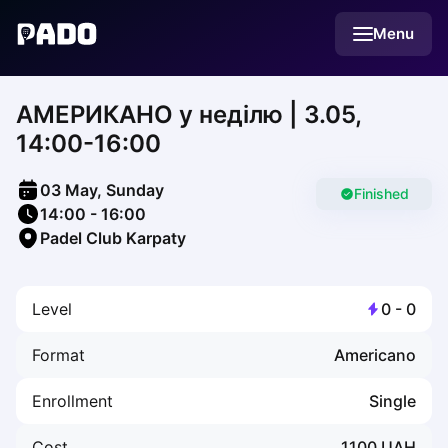
English
Menu
Українська
Polski
Русский
АМЕРИКАНО у неділю | 3.05,
English
Cities
14:00-16:00
Prague
Batumi
03 May, Sunday
Kutaisi
Finished
14:00
-
16:00
Tbilisi
Padel Club Karpaty
Budapest
Riga
Arlamow
Level
0
-
0
Bialystok
Bielsko-Biala
Format
Americano
Bolesławiec
Bydgoszcz
Enrollment
Single
Chojnice
Czestochowa
Cost
1100
UAH