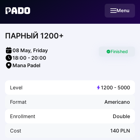
English
Menu
Українська
Polski
Русский
ПАРНЫЙ 1200+
English
Cities
Prague
08 May, Friday
Batumi
Finished
18:00
-
20:00
Kutaisi
Mana Padel
Tbilisi
Budapest
Riga
Level
1200
-
5000
Arlamow
Bialystok
Format
Americano
Bielsko-Biala
Bolesławiec
Enrollment
Double
Bydgoszcz
Chojnice
Cost
140
PLN
Czestochowa