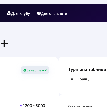
Для клубу
Для спільноти
+
Турнірна таблиця
Завершений
#
Гравці
1200
-
5000