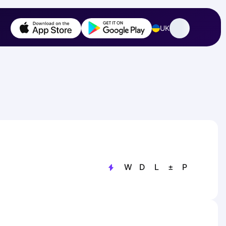
UK
W
D
L
±
P