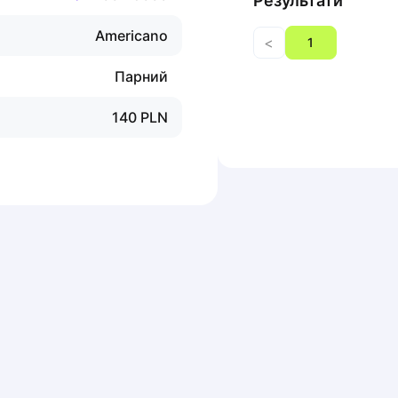
Результати
Americano
<
1
Парний
140
PLN