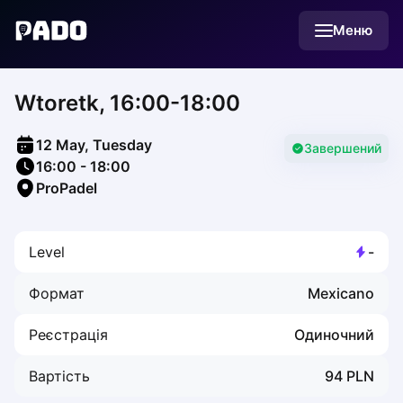
English
Меню
Українська
Polski
Русский
Wtoretk, 16:00-18:00
English
Cities
Prague
12 May, Tuesday
Batumi
Завершений
16:00
-
18:00
Kutaisi
ProPadel
Tbilisi
Budapest
Riga
Level
-
Arlamow
Bialystok
Формат
Mexicano
Bielsko-Biala
Bolesławiec
Реєстрація
Одиночний
Bydgoszcz
Chojnice
Вартість
94
PLN
Czestochowa