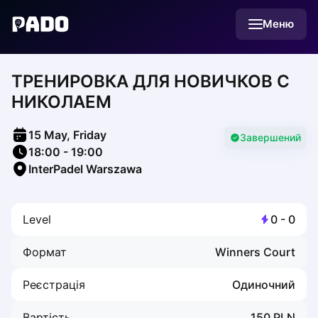
English
Меню
Українська
Polski
Русский
ТРЕНИРОВКА ДЛЯ НОВИЧКОВ С
English
Cities
НИКОЛАЕМ
Prague
Batumi
15 May, Friday
Kutaisi
Завершений
18:00
-
19:00
Tbilisi
InterPadel Warszawa
Budapest
Riga
Arlamow
Level
0
-
0
Bialystok
Bielsko-Biala
Формат
Winners Court
Bolesławiec
Bydgoszcz
Реєстрація
Одиночний
Chojnice
Czestochowa
Вартість
150
PLN