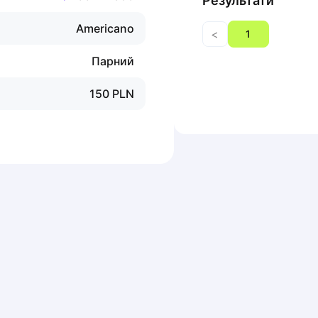
Результати
Americano
<
1
Парний
150
PLN