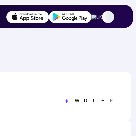
UK
W
D
L
±
P