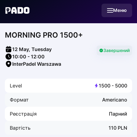
English
Меню
Українська
Polski
Русский
MORNING PRO 1500+
English
Cities
Prague
12 May, Tuesday
Batumi
Завершений
10:00
-
12:00
Kutaisi
InterPadel Warszawa
Tbilisi
Budapest
Riga
Level
1500
-
5000
Arlamow
Bialystok
Формат
Americano
Bielsko-Biala
Bolesławiec
Реєстрація
Парний
Bydgoszcz
Chojnice
Вартість
110
PLN
Czestochowa