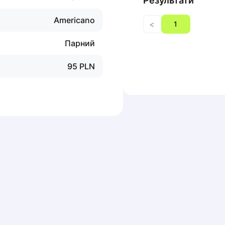
Результати
Americano
<
1
Парний
95
PLN