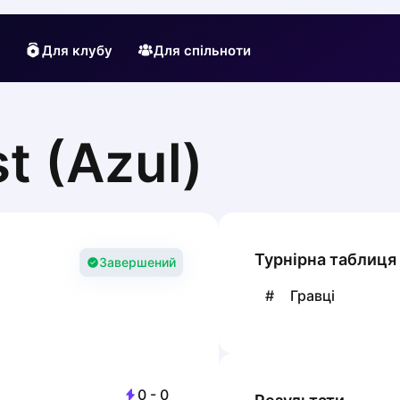
Для клубу
Для спільноти
t (Azul)
Турнірна таблиця
Завершений
#
Гравці
0
-
0