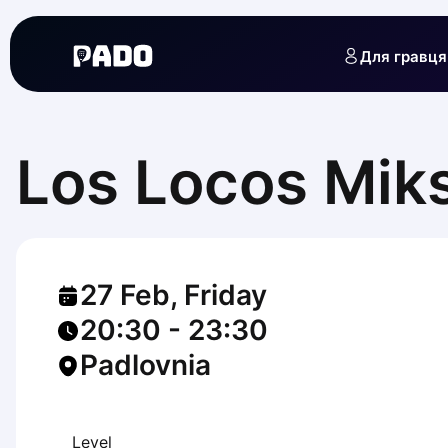
English
Українська
Для гравця
Polski
Русский
English
Cities
Prague
Los Locos Miks
Batumi
Kutaisi
Tbilisi
Budapest
Riga
27 Feb, Friday
Arlamow
Bialystok
20:30
-
23:30
Bielsko-Biala
Padlovnia
Bolesławiec
Bydgoszcz
Chojnice
Czestochowa
Level