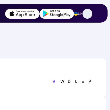
UK
W
D
L
±
P