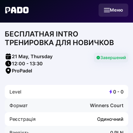
English
Меню
Українська
Polski
Русский
БЕСПЛАТНАЯ INTRO
English
Cities
ТРЕНИРОВКА ДЛЯ НОВИЧКОВ
Prague
Batumi
21 May, Thursday
Kutaisi
Завершений
12:00
-
13:30
Tbilisi
ProPadel
Budapest
Riga
Arlamow
Level
0
-
0
Bialystok
Bielsko-Biala
Формат
Winners Court
Bolesławiec
Bydgoszcz
Реєстрація
Одиночний
Chojnice
Czestochowa
Вартість
0
PLN