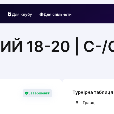
Для клубу
Для спільноти
Й 18-20 | С-/C
Турнірна таблиця
Завершений
#
Гравці