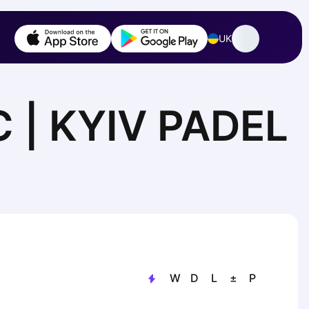
UK
 | KYIV PADEL
W
D
L
±
P