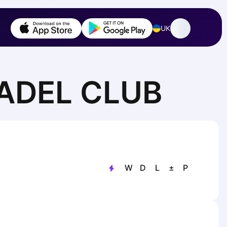
UK
PADEL CLUB
W
D
L
±
P