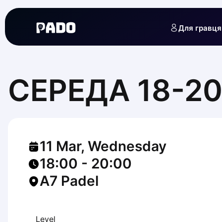
English
Українська
Для гравця
Polski
Русский
English
Cities
Prague
СЕРЕДА 18-20 
Batumi
Kutaisi
Tbilisi
Budapest
Riga
11 Mar, Wednesday
Arlamow
Bialystok
18:00
-
20:00
Bielsko-Biala
A7 Padel
Bolesławiec
Bydgoszcz
Chojnice
Czestochowa
Level