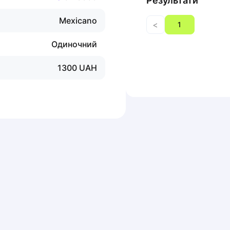
Результати
Mexicano
<
1
Одиночний
1300
UAH