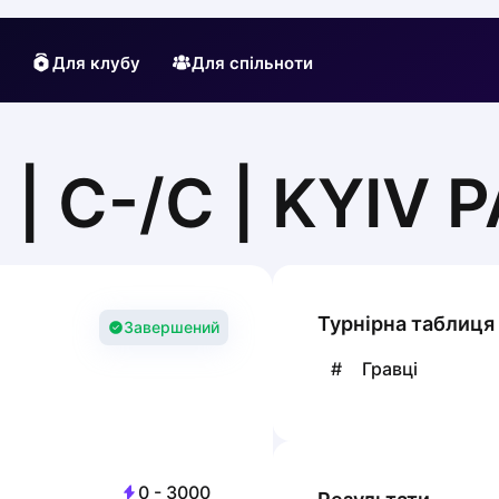
Для клубу
Для спільноти
| С-/C | KYIV 
Турнірна таблиця
Завершений
#
Гравці
0
-
3000