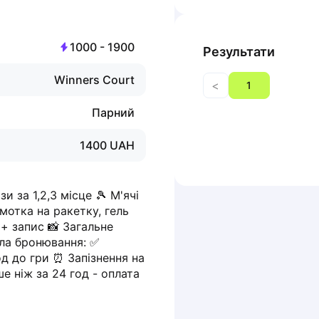
1000
-
1900
Результати
Winners Court
<
1
Парний
1400
UAH
 за 1,2,3 місце 🎾 М'ячі  
мотка на ракетку, гель 
+ запис 📸 Загальне 
ила бронювання: ✅ 
д до гри ⏰ Запізнення на 
 ніж за 24 год - оплата 