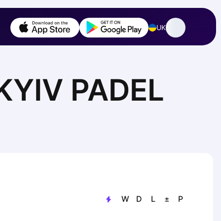
UK
|KYIV PADEL
W
D
L
±
P