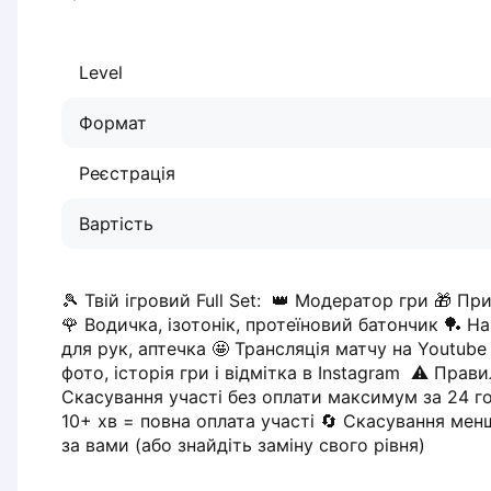
Dabrowa Gornicza
Elblag
Level
Elk
Gdansk
Формат
Gdynia
Grudziądz
Реєстрація
Kalisz
Katowice
Вартість
Katowice Area
Kielce
Kościerzyna
🎾 Твій ігровий Full Set:  👑 Модератор гри 🎁 Призи
Krakow
🌹 Водичка, ізотонік, протеїновий батончик 🏓 На
Legionowo
для рук, аптечка 🤩 Трансляція матчу на Youtube 
фото, історія гри і відмітка в Instagram  ⚠️ Прав
Lodz
Скасування участі без оплати максимум за 24 го
Lublin
10+ хв = повна оплата участі 🔄 Скасування менше
Nowy Sącz
за вами (або знайдіть заміну свого рівня)
Olsztyn
Opole