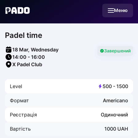
English
Меню
Українська
Polski
Русский
Padel time
English
Cities
Prague
18 Mar, Wednesday
Batumi
Завершений
14:00
-
16:00
Kutaisi
X Padel Club
Tbilisi
Budapest
Riga
Level
500
-
1500
Arlamow
Bialystok
Формат
Americano
Bielsko-Biala
Bolesławiec
Реєстрація
Одиночний
Bydgoszcz
Chojnice
Вартість
1000
UAH
Czestochowa