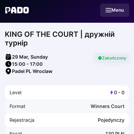
English
Menu
Українська
Polski
Русский
KING OF THE COURT | дружній
English
Cities
турнір
Prague
Batumi
29 Mar, Sunday
Kutaisi
Zakończony
15:00
-
17:00
Tbilisi
Padel PL Wroclaw
Budapest
Riga
Arlamow
Level
0
-
0
Bialystok
Bielsko-Biala
Format
Winners Court
Bolesławiec
Bydgoszcz
Rejestracja
Pojedynczy
Chojnice
Czestochowa
Koszt
130
PLN