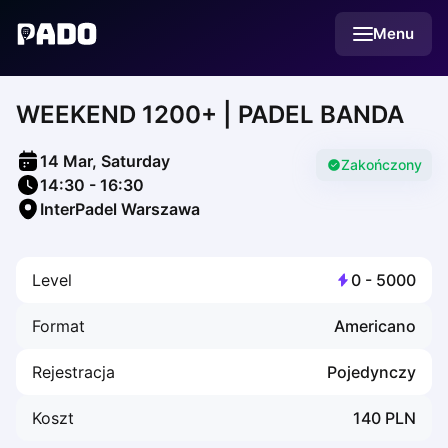
English
Menu
Українська
Polski
Русский
WEEKEND 1200+ | PADEL BANDA
English
Cities
Prague
14 Mar, Saturday
Batumi
Zakończony
14:30
-
16:30
Kutaisi
InterPadel Warszawa
Tbilisi
Budapest
Riga
Level
0
-
5000
Arlamow
Bialystok
Format
Americano
Bielsko-Biala
Bolesławiec
Rejestracja
Pojedynczy
Bydgoszcz
Chojnice
Koszt
140
PLN
Czestochowa