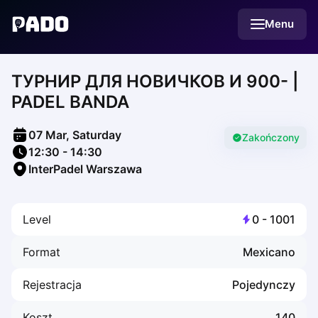
English
Menu
Українська
Polski
Русский
ТУРНИР ДЛЯ НОВИЧКОВ И 900- |
English
Cities
PADEL BANDA
Prague
Batumi
07 Mar, Saturday
Kutaisi
Zakończony
12:30
-
14:30
Tbilisi
InterPadel Warszawa
Budapest
Riga
Arlamow
Level
0
-
1001
Bialystok
Bielsko-Biala
Format
Mexicano
Bolesławiec
Bydgoszcz
Rejestracja
Pojedynczy
Chojnice
Czestochowa
Koszt
140