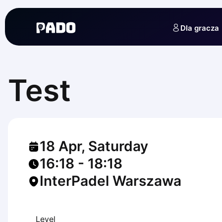
English
Українська
Dla gracza
Polski
Русский
English
Cities
Prague
Test
Batumi
Kutaisi
Tbilisi
Budapest
Riga
18 Apr, Saturday
Arlamow
Bialystok
16:18
-
18:18
Bielsko-Biala
InterPadel Warszawa
Bolesławiec
Bydgoszcz
Chojnice
Czestochowa
Level