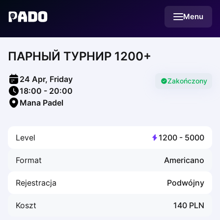
English
Menu
Українська
Polski
Русский
ПАРНЫЙ ТУРНИР 1200+
English
Cities
Prague
24 Apr, Friday
Batumi
Zakończony
18:00
-
20:00
Kutaisi
Mana Padel
Tbilisi
Budapest
Riga
Level
1200
-
5000
Arlamow
Bialystok
Format
Americano
Bielsko-Biala
Bolesławiec
Rejestracja
Podwójny
Bydgoszcz
Chojnice
Koszt
140
PLN
Czestochowa