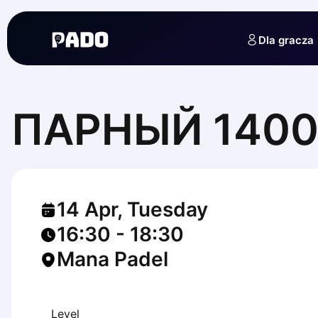
English
Українська
Dla gracza
Polski
Русский
English
Cities
Prague
ПАРНЫЙ 1400
Batumi
Kutaisi
Tbilisi
Budapest
Riga
14 Apr, Tuesday
Arlamow
Bialystok
16:30
-
18:30
Bielsko-Biala
Mana Padel
Bolesławiec
Bydgoszcz
Chojnice
Czestochowa
Level