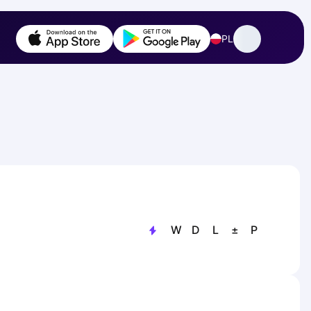
PL
W
D
L
±
P