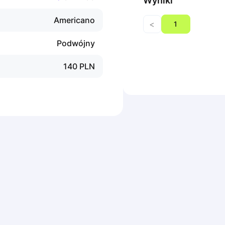
Wyniki
Americano
<
1
Podwójny
140
PLN