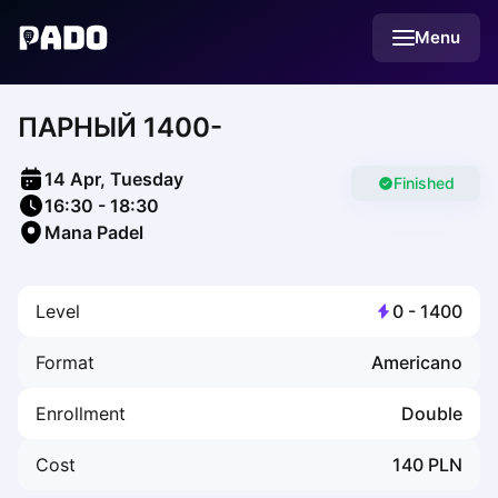
English
Menu
Українська
Polski
Русский
ПАРНЫЙ 1400-
English
Cities
Prague
14 Apr, Tuesday
Batumi
Finished
16:30
-
18:30
Kutaisi
Mana Padel
Tbilisi
Budapest
Riga
Level
0
-
1400
Arlamow
Bialystok
Format
Americano
Bielsko-Biala
Bolesławiec
Enrollment
Double
Bydgoszcz
Chojnice
Cost
140
PLN
Czestochowa