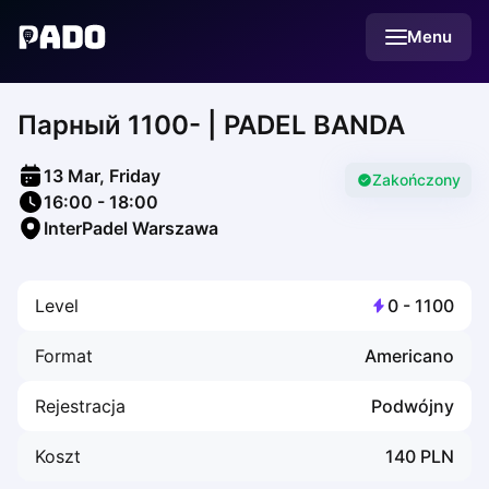
English
Menu
Українська
Polski
Русский
Парный 1100- | PADEL BANDA
English
Cities
Prague
13 Mar, Friday
Batumi
Zakończony
16:00
-
18:00
Kutaisi
InterPadel Warszawa
Tbilisi
Budapest
Riga
Level
0
-
1100
Arlamow
Bialystok
Format
Americano
Bielsko-Biala
Bolesławiec
Rejestracja
Podwójny
Bydgoszcz
Chojnice
Koszt
140
PLN
Czestochowa