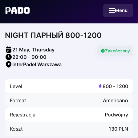
English
Menu
Українська
Polski
Русский
NIGHT ПАРНЫЙ 800-1200
English
Cities
Prague
21 May, Thursday
Batumi
Zakończony
22:00
-
00:00
Kutaisi
InterPadel Warszawa
Tbilisi
Budapest
Riga
Level
800
-
1200
Arlamow
Bialystok
Format
Americano
Bielsko-Biala
Bolesławiec
Rejestracja
Podwójny
Bydgoszcz
Chojnice
Koszt
130
PLN
Czestochowa