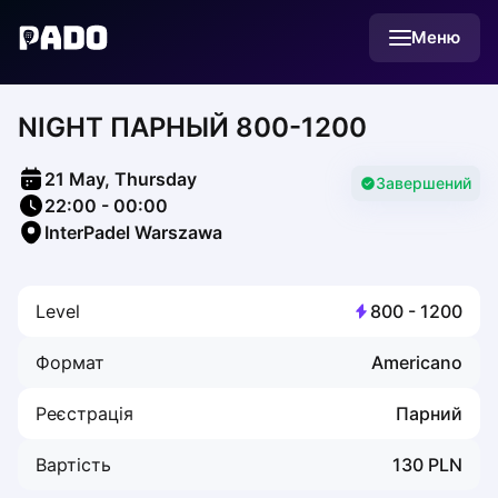
English
Меню
Українська
Polski
Русский
NIGHT ПАРНЫЙ 800-1200
English
Cities
Prague
21 May, Thursday
Batumi
Завершений
22:00
-
00:00
Kutaisi
InterPadel Warszawa
Tbilisi
Budapest
Riga
Level
800
-
1200
Arlamow
Bialystok
Формат
Americano
Bielsko-Biala
Bolesławiec
Реєстрація
Парний
Bydgoszcz
Chojnice
Вартість
130
PLN
Czestochowa