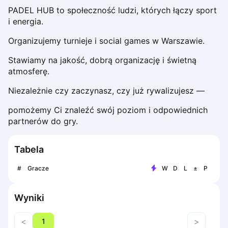
Dabrowa Gornicza
PADEL HUB to społeczność ludzi, których łączy sport 
i energia.
Elblag
Elk
Organizujemy turnieje i social games w Warszawie.
Gdansk
Gdynia
Stawiamy na jakość, dobrą organizację i świetną 
atmosferę.
Grudziądz
Kalisz
Niezależnie czy zaczynasz, czy już rywalizujesz —
Katowice
pomożemy Ci znaleźć swój poziom i odpowiednich 
Katowice Area
partnerów do gry.
Kielce
Kościerzyna
Krakow
Tabela
Legionowo
#
Gracze
W
D
L
±
P
Lodz
Lublin
Wyniki
Nowy Sącz
Olsztyn
<
>
1
Opole