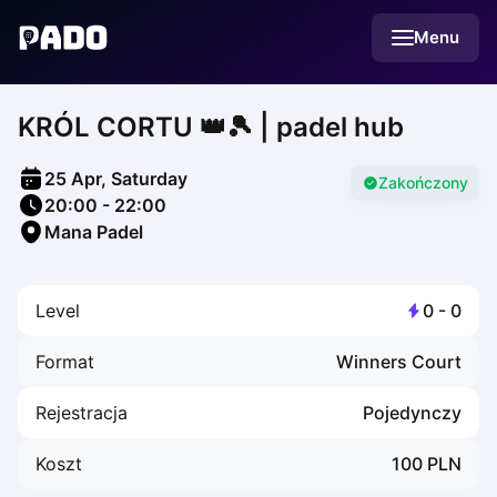
English
Menu
Українська
Polski
Русский
KRÓL CORTU 👑🎾 | padel hub
English
Cities
Prague
25 Apr, Saturday
Batumi
Zakończony
20:00
-
22:00
Kutaisi
Mana Padel
Tbilisi
Budapest
Riga
Level
0
-
0
Arlamow
Bialystok
Format
Winners Court
Bielsko-Biala
Bolesławiec
Rejestracja
Pojedynczy
Bydgoszcz
Chojnice
Koszt
100
PLN
Czestochowa