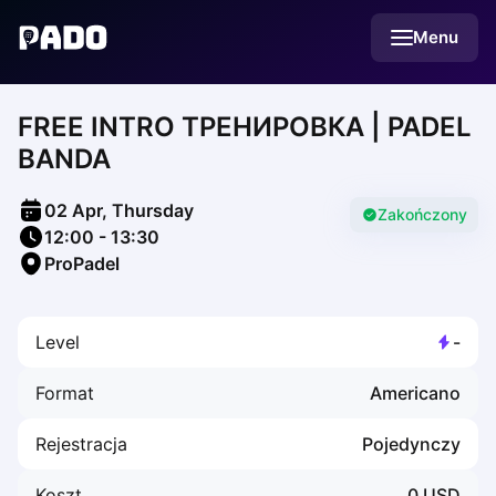
English
Menu
Українська
Polski
Русский
FREE INTRO ТРЕНИРОВКА | PADEL
English
Cities
BANDA
Prague
Batumi
02 Apr, Thursday
Kutaisi
Zakończony
12:00
-
13:30
Tbilisi
ProPadel
Budapest
Riga
Arlamow
Level
-
Bialystok
Bielsko-Biala
Format
Americano
Bolesławiec
Bydgoszcz
Rejestracja
Pojedynczy
Chojnice
Czestochowa
Koszt
0
USD