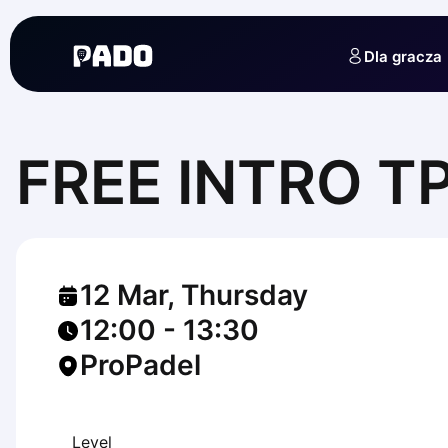
English
Українська
Dla gracza
Polski
Русский
English
Cities
Prague
FREE INTRO 
Batumi
Kutaisi
Tbilisi
Budapest
Riga
12 Mar, Thursday
Arlamow
Bialystok
12:00
-
13:30
Bielsko-Biala
ProPadel
Bolesławiec
Bydgoszcz
Chojnice
Czestochowa
Level