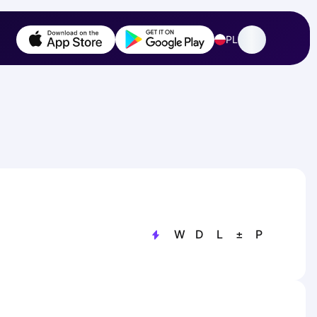
PL
W
D
L
±
P