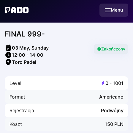
English
Menu
Українська
Polski
Русский
FINAL 999-
English
Cities
Prague
03 May, Sunday
Batumi
Zakończony
12:00
-
14:00
Kutaisi
Toro Padel
Tbilisi
Budapest
Riga
Level
0
-
1001
Arlamow
Bialystok
Format
Americano
Bielsko-Biala
Bolesławiec
Rejestracja
Podwójny
Bydgoszcz
Chojnice
Koszt
150
PLN
Czestochowa