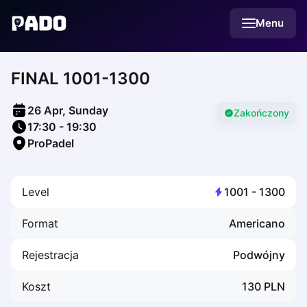
English
Menu
Українська
Polski
Русский
FINAL 1001-1300
English
Cities
Prague
26 Apr, Sunday
Batumi
Zakończony
17:30
-
19:30
Kutaisi
ProPadel
Tbilisi
Budapest
Riga
Level
1001
-
1300
Arlamow
Bialystok
Format
Americano
Bielsko-Biala
Bolesławiec
Rejestracja
Podwójny
Bydgoszcz
Chojnice
Koszt
130
PLN
Czestochowa