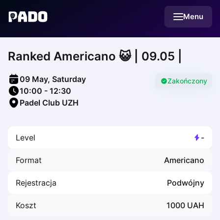
English
Menu
Українська
Polski
Русский
Ranked Americano 😺 | 09.05 |
English
Cities
Prague
09 May, Saturday
Batumi
Zakończony
10:00
-
12:30
Kutaisi
Padel Club UZH
Tbilisi
Budapest
Riga
Level
-
Arlamow
Bialystok
Format
Americano
Bielsko-Biala
Bolesławiec
Rejestracja
Podwójny
Bydgoszcz
Chojnice
Koszt
1000
UAH
Czestochowa