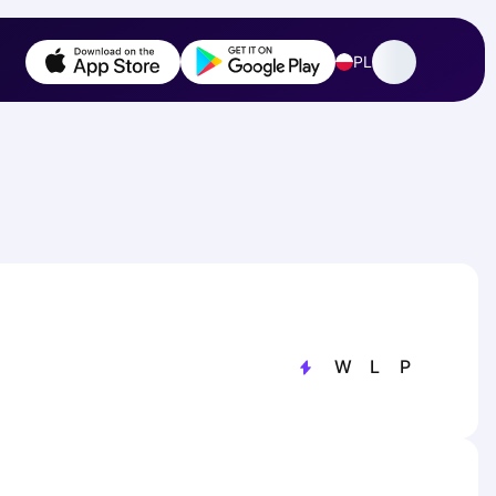
PL
W
L
P