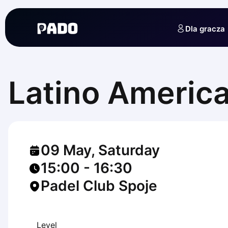
English
Українська
Dla gracza
Polski
Русский
English
Cities
Prague
Latino Americ
Batumi
Kutaisi
Tbilisi
Budapest
Riga
09 May, Saturday
Arlamow
Bialystok
15:00
-
16:30
Bielsko-Biala
Padel Club Spoje
Bolesławiec
Bydgoszcz
Chojnice
Czestochowa
Level