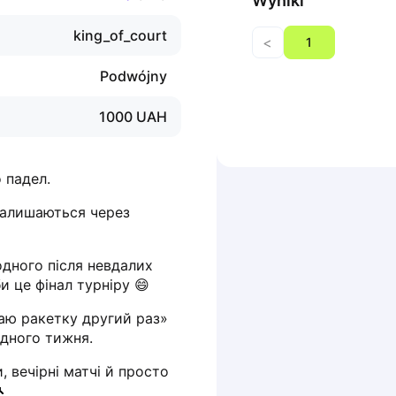
Wyniki
king_of_court
<
1
Podwójny
1000
UAH
 падел.
залишаються через 
дного після невдалих 
и це фінал турніру 😄
аю ракетку другий раз» 
одного тижня.
, вечірні матчі й просто 
