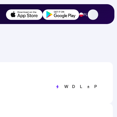
PL
W
D
L
±
P