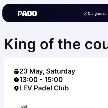
English
Українська
Dla gracza
Polski
Русский
English
Cities
Prague
King of the co
Batumi
Kutaisi
Tbilisi
Budapest
Riga
23 May, Saturday
Arlamow
Bialystok
13:00
-
15:00
Bielsko-Biala
LEV Padel Club
Bolesławiec
Bydgoszcz
Chojnice
Czestochowa
Level