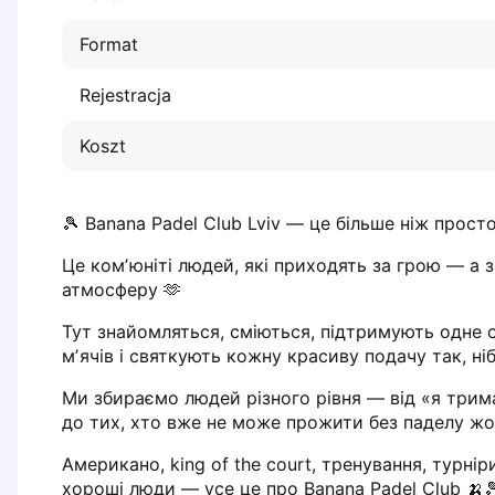
Dabrowa Gornicza
Format
Elblag
Elk
Rejestracja
Gdansk
Gdynia
Koszt
Grudziądz
Kalisz
Katowice
🎾 Banana Padel Club Lviv — це більше ніж просто
Katowice Area
Це комʼюніті людей, які приходять за грою — а 
Kielce
атмосферу 🫶
Kościerzyna
Krakow
Тут знайомляться, сміються, підтримують одне о
Legionowo
мʼячів і святкують кожну красиву подачу так, ніб
Lodz
Ми збираємо людей різного рівня — від «я трим
Lublin
до тих, хто вже не може прожити без паделу ж
Nowy Sącz
Olsztyn
Американо, king of the court, тренування, турніри
хороші люди — усе це про Banana Padel Club 🍌
Opole