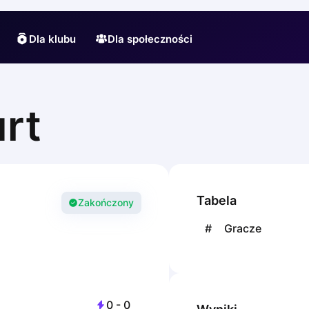
Dla klubu
Dla społeczności
urt
Tabela
Zakończony
#
Gracze
0
-
0