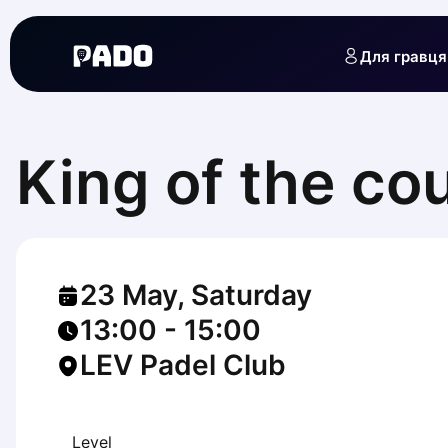
English
Українська
Для гравця
Polski
Русский
English
Cities
Prague
King of the co
Batumi
Kutaisi
Tbilisi
Budapest
Riga
23 May, Saturday
Arlamow
Bialystok
13:00
-
15:00
Bielsko-Biala
LEV Padel Club
Bolesławiec
Bydgoszcz
Chojnice
Czestochowa
Level