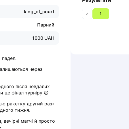
Результати
king_of_court
<
1
Парний
1000
UAH
 падел.
залишаються через 
дного після невдалих 
и це фінал турніру 😄
аю ракетку другий раз» 
одного тижня.
, вечірні матчі й просто 
