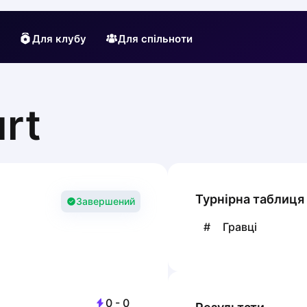
Для клубу
Для спільноти
urt
Турнірна таблиця
Завершений
#
Гравці
0
-
0