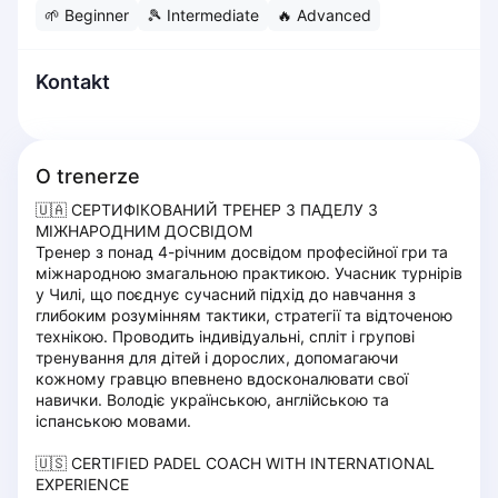
🌱
Beginner
🎾
Intermediate
🔥
Advanced
Dabrowa Gornicza
Elblag
Elk
Kontakt
Gdansk
Gdynia
Grudziądz
O trenerze
Kalisz
🇺🇦 СЕРТИФІКОВАНИЙ ТРЕНЕР З ПАДЕЛУ З 
Katowice
МІЖНАРОДНИМ ДОСВІДОМ

Katowice Area
Тренер з понад 4-річним досвідом професійної гри та 
Kielce
міжнародною змагальною практикою. Учасник турнірів 
у Чилі, що поєднує сучасний підхід до навчання з 
Kościerzyna
глибоким розумінням тактики, стратегії та відточеною 
Krakow
технікою. Проводить індивідуальні, спліт і групові 
Legionowo
тренування для дітей і дорослих, допомагаючи 
кожному гравцю впевнено вдосконалювати свої 
Lodz
навички. Володіє українською, англійською та 
Lublin
іспанською мовами.

Nowy Sącz
Olsztyn
🇺🇸 CERTIFIED PADEL COACH WITH INTERNATIONAL 
EXPERIENCE

Opole