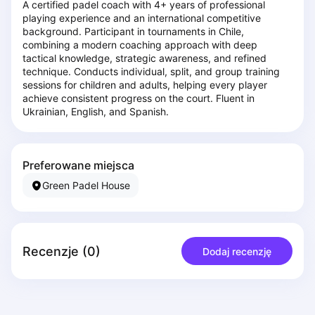
A certified padel coach with 4+ years of professional 
Piaseczno
playing experience and an international competitive 
Pisz
background. Participant in tournaments in Chile, 
combining a modern coaching approach with deep 
Poznan
tactical knowledge, strategic awareness, and refined 
Pruszcz Gdański
technique. Conducts individual, split, and group training 
Pszczyna
sessions for children and adults, helping every player 
achieve consistent progress on the court. Fluent in 
Rzeszow
Ukrainian, English, and Spanish.
Siedlce
Stalowa Wola
Szczecin
Preferowane miejsca
Torun
Green Padel House
Trabki Wielkie
Turbia
Tychy
Warsaw
Recenzje
(
0
)
Dodaj recenzję
Wroclaw
Wyszkow
Zabrze
Zielona Gora