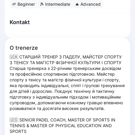
🌱
Beginner
🎾
Intermediate
🔥
Advanced
Dabrowa Gornicza
Elblag
Elk
Kontakt
Gdansk
Gdynia
Grudziądz
O trenerze
Kalisz
🇺🇦 СТАРШИЙ ТРЕНЕР З ПАДЕЛУ, МАЙСТЕР СПОРТУ 
Katowice
З ТЕНІСУ ТА МАГІСТР ФІЗИЧНОЇ КУЛЬТУРИ І СПОРТУ

Katowice Area
Старша тренерка з 22-річним тренерським досвідом 
Kielce
та професійною спортивною підготовкою. Майстер 
спорту з тенісу та магістр фізичної культури і спорту, 
Kościerzyna
яка проводить індивідуальні, спліт і групові тренування 
Krakow
для дітей і дорослих. Поєднує технічну й тактичну 
Legionowo
підготовку з індивідуальним підходом і мотиваційним 
супроводом, допомагаючи кожному гравцю впевнено 
Lodz
розвиватися та досягати високих результатів.

Lublin
Nowy Sącz
🇺🇸 SENIOR PADEL COACH, MASTER OF SPORTS IN 
Olsztyn
TENNIS & MASTER OF PHYSICAL EDUCATION AND 
SPORTS

Opole