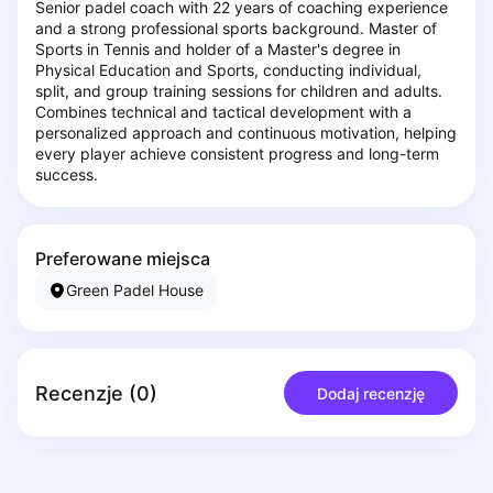
Senior padel coach with 22 years of coaching experience 
Piaseczno
and a strong professional sports background. Master of 
Pisz
Sports in Tennis and holder of a Master's degree in 
Physical Education and Sports, conducting individual, 
Poznan
split, and group training sessions for children and adults. 
Pruszcz Gdański
Combines technical and tactical development with a 
Pszczyna
personalized approach and continuous motivation, helping 
every player achieve consistent progress and long-term 
Rzeszow
success.
Siedlce
Stalowa Wola
Szczecin
Preferowane miejsca
Torun
Green Padel House
Trabki Wielkie
Turbia
Tychy
Warsaw
Recenzje
(
0
)
Dodaj recenzję
Wroclaw
Wyszkow
Zabrze
Zielona Gora